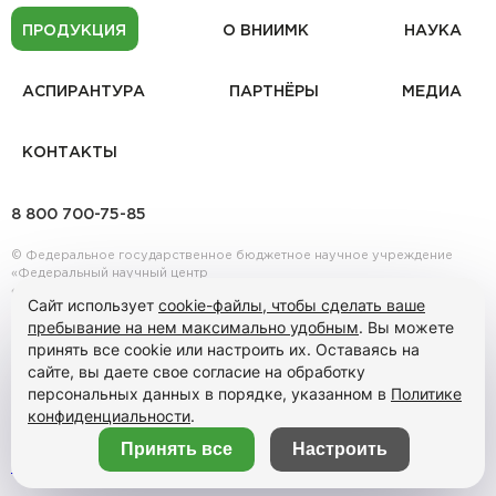
ПРОДУКЦИЯ
О ВНИИМК
НАУКА
АСПИРАНТУРА
ПАРТНЁРЫ
МЕДИА
КОНТАКТЫ
8 800 700-75-85
© Федеральное государственное бюджетное научное учреждение
«Федеральный научный центр
«Всероссийский научно-исследовательский институт масличных
Сайт использует
cookie-файлы, чтобы сделать ваше
культур имени В.С. Пустовойта», все права защищены, 2026 г.
пребывание на нем максимально удобным
. Вы можете
В соответствии с Распоряжением Правительства Российской
Федерации от 30.06.2022 г. № 1777-р ФГБНУ ФНЦ ВНИИМК передано
принять все cookie или настроить их. Оставаясь на
в ведение Минсельхоза России, согласно приложению
сайте, вы даете свое согласие на обработку
№ 2 вышеуказанного Распоряжения.
персональных данных в порядке, указанном в
Политике
Информация на сайте носит ознакомительный характер и не является
конфиденциальности
.
публичной офертой, определяемой положениями статьи 437
Гражданского кодекса РФ
Принять все
Настроить
Политика конфиденциальности
Политика использования Cookies
Разработка сайта